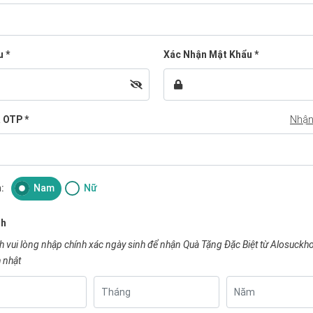
u
*
Xác Nhận Mật Khẩu
*
ã OTP
*
Nhận
:
Nam
Nữ
nh
 vui lòng nhập chính xác ngày sinh để nhận Quà Tặng Đặc Biệt từ Alosuckh
 nhật