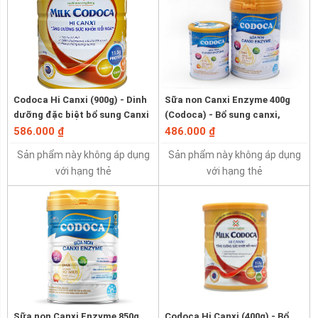
Codoca Hi Canxi (900g) - Dinh
Sữa non Canxi Enzyme 400g
dưỡng đặc biệt bổ sung Canxi
(Codoca) - Bổ sung canxi,
hàm lượng cao
loãng xương, thoái hóa khớp
586.000 ₫
486.000 ₫
Sản phẩm này không áp dụng
Sản phẩm này không áp dụng
với hạng thẻ
với hạng thẻ
Sữa non Canxi Enzyme 850g
Codoca Hi Canxi (400g) - Bổ