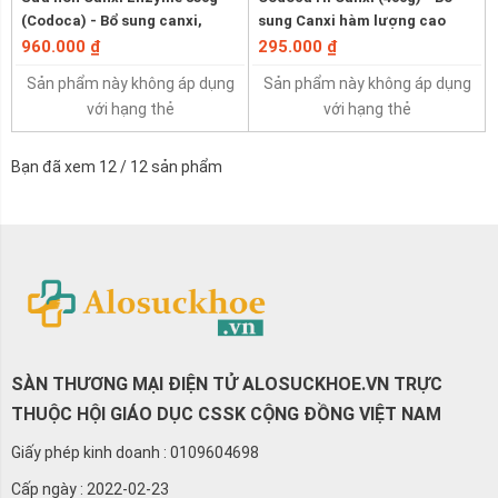
(Codoca) - Bổ sung canxi,
sung Canxi hàm lượng cao
loãng xương, thoái hóa khớp
960.000 ₫
295.000 ₫
Sản phẩm này không áp dụng
Sản phẩm này không áp dụng
với hạng thẻ
với hạng thẻ
Bạn đã xem
12
/
12
sản phẩm
SÀN THƯƠNG MẠI ĐIỆN TỬ ALOSUCKHOE.VN TRỰC
THUỘC HỘI GIÁO DỤC CSSK CỘNG ĐỒNG VIỆT NAM
Giấy phép kinh doanh : 0109604698
Cấp ngày : 2022-02-23