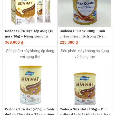
Codoca Sữa Hạt Hộp 450g (15
Codoca Hi Canxi 300g – Sản
gói x 30g) – Năng lượng từ
phẩm phân phối trong đề án
hạt, dinh dưỡng khỏe lành
818 Cục dân số – Bộ Y Tế
368.000 ₫
225.000 ₫
Sản phẩm này không áp dụng
Sản phẩm này không áp dụng
với hạng thẻ
với hạng thẻ
Codoca Sữa Hạt (450g) – Dinh
Codoca Sữa Hạt (850g) – Dinh
dưỡng đặc biệt – Tăng cường
dưỡng đặc biệt từ các loại hạt