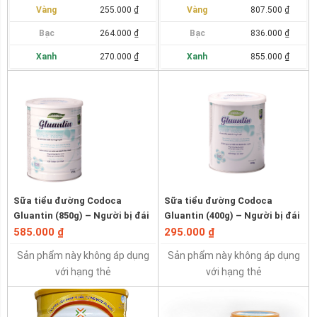
Vàng
255.000 ₫
Vàng
807.500 ₫
Bạc
264.000 ₫
Bạc
836.000 ₫
Xanh
270.000 ₫
Xanh
855.000 ₫
Sữa tiểu đường Codoca
Sữa tiểu đường Codoca
Gluantin (850g) – Người bị đái
Gluantin (400g) – Người bị đái
tháo đường, tiểu đường thai
tháo đường, tiểu đường thai
585.000 ₫
295.000 ₫
kỳ
kỳ
Sản phẩm này không áp dụng
Sản phẩm này không áp dụng
với hạng thẻ
với hạng thẻ