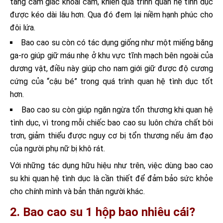
tăng cảm giác khoái cảm, khiến quá trình quan hệ tình dục
được kéo dài lâu hơn. Qua đó đem lại niềm hạnh phúc cho
đôi lứa.
Bao cao su còn có tác dụng giống như một miếng băng
ga-ro giúp giữ máu nhẹ ở khu vực tĩnh mạch bên ngoài của
dương vật, điều này giúp cho nam giới giữ được độ cương
cứng của “cậu bé” trong quá trình quan hệ tình dục tốt
hơn.
Bao cao su còn giúp ngăn ngừa tổn thương khi quan hệ
tình dục, vì trong mỗi chiếc bao cao su luôn chứa chất bôi
trơn, giảm thiểu được nguy cơ bị tổn thương nếu âm đạo
của người phụ nữ bị khô rát.
Với những tác dụng hữu hiệu như trên, việc dùng bao cao
su khi quan hệ tình dục là cần thiết để đảm bảo sức khỏe
cho chính mình và bản thân người khác.
2. Bao cao su 1 hộp bao nhiêu cái?