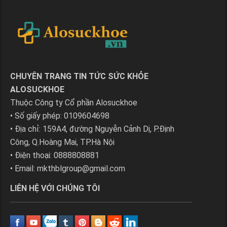
CHUYÊN TRANG TIN TỨC SỨC KHỎE
ALOSUCKHOE
Thuộc Công ty Cổ phần Alosuckhoe
• Số giấy phép: 0109604698
• Địa chỉ: 159A4, đường Nguyễn Cảnh Dị, P.Định
Công, Q.Hoàng Mai, TP.Hà Nội
• Điện thoại: 0888808881
• Email:
mkthblgroup@gmail.com
LIÊN HỆ VỚI CHÚNG TÔI