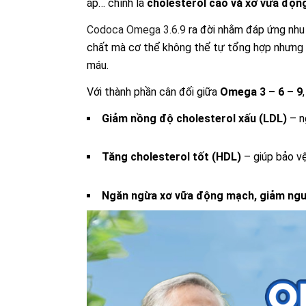
áp… chính là
cholesterol cao và xơ vữa độ
Codoca Omega 3.6.9
ra đời nhằm đáp ứng nhu 
chất mà cơ thể không thể tự tổng hợp nhưng lạ
máu.
Với thành phần cân đối giữa
Omega 3 – 6 – 9
Giảm nồng độ cholesterol xấu (LDL)
– n
Tăng cholesterol tốt (HDL)
– giúp bảo v
Ngăn ngừa xơ vữa động mạch, giảm ngu