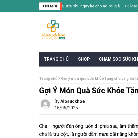
Bữa phụ ngày hè cho người già
3 loại trái cây giải 
TIN MỚI
TRANG CHỦ
SHOP
CHĂM SÓC SỨC K
Trang chủ
Gợi ý món quà sức khỏe tặng cha ý nghĩa t
Gợi Ý Món Quà Sức Khỏe Tặn
By
Alosuckhoe
15/06/2025
Cha – người đàn ông luôn đi phía sau, âm thầm
cha là trụ cột, là người dầm mưa dãi nắng khô