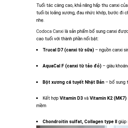
Tuổi tác càng cao, khả năng hấp thu canxi của 
tuổi bị loãng xương, đau nhức khớp, bước đi c
nhẹ.
Codoca Canxi
là sản phẩm bổ sung canxi được
cao tuổi với thành phần nổi bật:
Trucal D7 (canxi từ sữa)
– nguồn canxi si
AquaCal F (canxi từ tảo đỏ)
– giàu khoán
Bột xương cá tuyết Nhật Bản
– bổ sung t
Kết hợp
Vitamin D3
và
Vitamin K2 (MK7)
mềm
Chondroitin sulfat, Collagen type II
giúp 