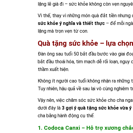
lặng lẽ già đi – sức khỏe không còn vẹn nguyê
Vì thế, thay vì những món quà đắt tiền nhưng
sức khỏe ý nghĩa và thiết thực
– để mỗi ngà
lặng mà trọn vẹn từ con.
Quà tặng sức khỏe – lựa chọn 
Đàn ông sau tuổi 50 bắt đầu bước vào giai đ
bắt đầu thoái hóa, tim mạch dễ rối loạn, ngu
thầm xuất hiện.
Không ít người cao tuổi không nhận ra những th
Tuy nhiên, hậu quả về sau lại vô cùng nghiêm tr
Vậy nên, việc chăm sóc sức khỏe cho cha nga
dưới đây là
3 gợi ý quà tặng sức khỏe vừa ý
cha bằng hành động cụ thể.
1. Codoca Canxi – Hỗ trợ xương chắc