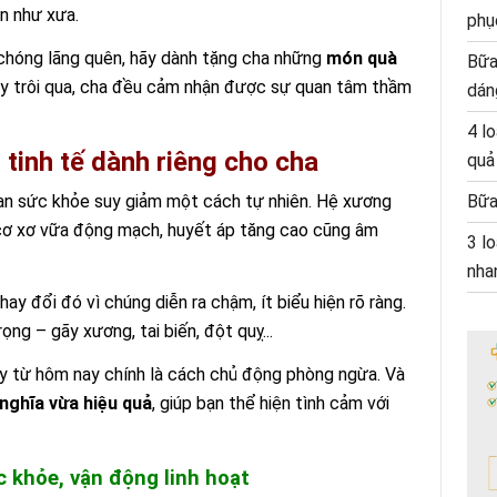
n như xưa.
phụ
 chóng lãng quên, hãy dành tặng cha những
món quà
Bữa
y trôi qua, cha đều cảm nhận được sự quan tâm thầm
dán
4 l
tinh tế dành riêng cho cha
quả
oạn sức khỏe suy giảm một cách tự nhiên. Hệ xương
Bữa
y cơ xơ vữa động mạch, huyết áp tăng cao cũng âm
3 lo
nha
ay đổi đó vì chúng diễn ra chậm, ít biểu hiện rõ ràng.
ọng – gãy xương, tai biến, đột quỵ...
y từ hôm nay chính là cách chủ động phòng ngừa. Và
 nghĩa vừa hiệu quả
, giúp bạn thể hiện tình cảm với
 khỏe, vận động linh hoạt