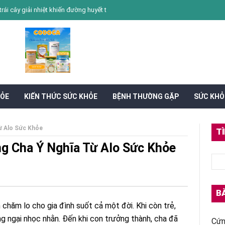
nhiệt khiến đường huyết tăng nhanh
Ăn gì để hỗ trợ hoạt huyết và tuần hoàn 
HỎE
KIẾN THỨC SỨC KHỎE
BỆNH THƯỜNG GẶP
SỨC KHỎ
ừ Alo Sức Khỏe
T
g Cha Ý Nghĩa Từ Alo Sức Khỏe
BÀ
 chăm lo cho gia đình suốt cả một đời. Khi còn trẻ,
ng ngại nhọc nhằn. Đến khi con trưởng thành, cha đã
Cứn