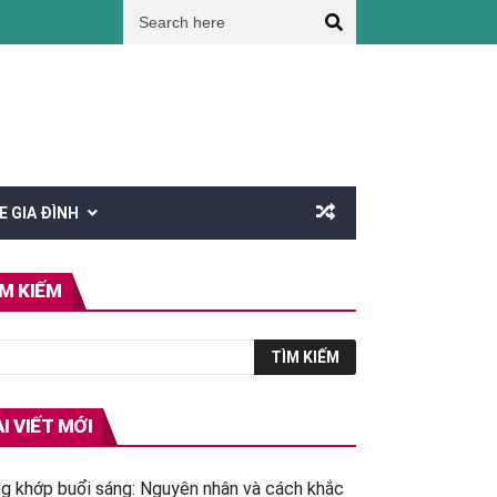
máu?
Giúp cha mẹ tăng cường sức khỏe mùa nắng nóng
Lưu ý khi xây 
E GIA ĐÌNH
ÌM KIẾM
I VIẾT MỚI
g khớp buổi sáng: Nguyên nhân và cách khắc