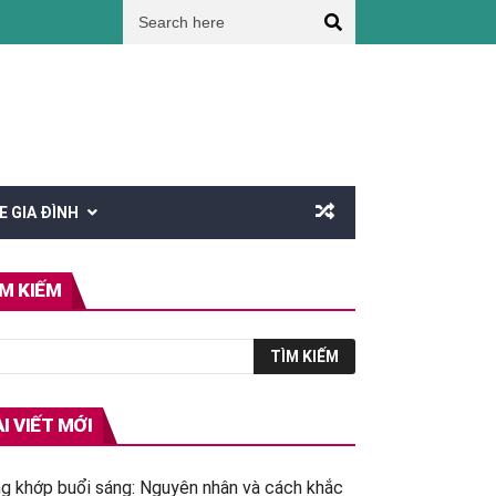
 và tuần hoàn máu?
Giúp cha mẹ tăng cường sức khỏe mùa nắng nóng
L
E GIA ĐÌNH
ÌM KIẾM
I VIẾT MỚI
g khớp buổi sáng: Nguyên nhân và cách khắc