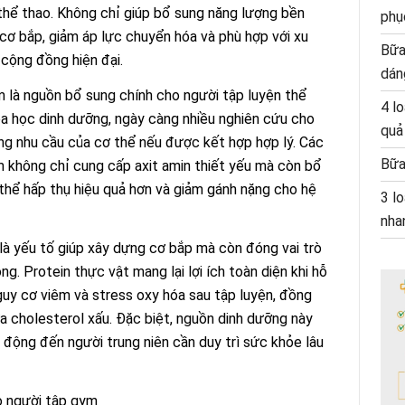
 thể thao. Không chỉ giúp bổ sung năng lượng bền
phụ
 cơ bắp, giảm áp lực chuyển hóa và phù hợp với xu
Bữa
 cộng đồng hiện đại.
dán
 là nguồn bổ sung chính cho người tập luyện thể
4 l
hoa học dinh dưỡng, ngày càng nhiều nghiên cứu cho
quả
ng nhu cầu của cơ thể nếu được kết hợp hợp lý. Các
Bữa
 không chỉ cung cấp axit amin thiết yếu mà còn bổ
 thể hấp thụ hiệu quả hơn và giảm gánh nặng cho hệ
3 lo
nha
ỉ là yếu tố giúp xây dựng cơ bắp mà còn đóng vai trò
ng. Protein thực vật mang lại lợi ích toàn diện khi hỗ
guy cơ viêm và stress oxy hóa sau tập luyện, đồng
 cholesterol xấu. Đặc biệt, nguồn dinh dưỡng này
g động đến người trung niên cần duy trì sức khỏe lâu