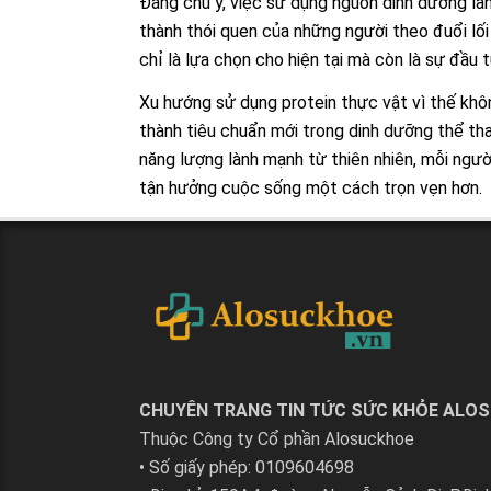
Đáng chú ý, việc sử dụng nguồn dinh dưỡng l
thành thói quen của những người theo đuổi lố
chỉ là lựa chọn cho hiện tại mà còn là sự đầu 
Xu hướng sử dụng protein thực vật vì thế khô
thành tiêu chuẩn mới trong dinh dưỡng thể thao
năng lượng lành mạnh từ thiên nhiên, mỗi ngườ
tận hưởng cuộc sống một cách trọn vẹn hơn.
CHUYÊN TRANG TIN TỨC SỨC KHỎE ALO
Thuộc Công ty Cổ phần Alosuckhoe
• Số giấy phép: 0109604698