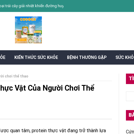
trái cây giải nhiệt khiến đường huyết tăng nhanh
Ăn gì để hỗ trợ hoạt huyết
HỎE
KIẾN THỨC SỨC KHỎE
BỆNH THƯỜNG GẶP
SỨC KHỎ
ời chơi thể thao
T
hực Vật Của Người Chơi Thể
BÀ
được quan tâm, protein thực vật đang trở thành lựa
Cứn