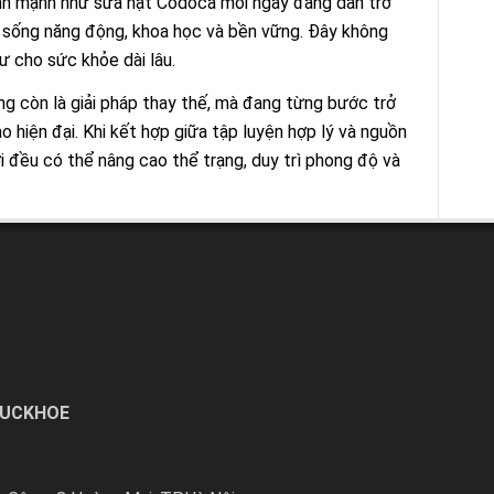
ành mạnh như sữa hạt Codoca mỗi ngày đang dần trở
i sống năng động, khoa học và bền vững. Đây không
tư cho sức khỏe dài lâu.
ng còn là giải pháp thay thế, mà đang từng bước trở
 hiện đại. Khi kết hợp giữa tập luyện hợp lý và nguồn
i đều có thể nâng cao thể trạng, duy trì phong độ và
SUCKHOE