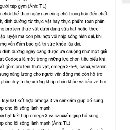
gười tập gym (Ảnh: TL)
i chơi thể thao ngày nay cũng chú trọng hơn đến chất
ch, dinh dưỡng từ thực vật hay thực phẩm toàn phần
ung protein thực vật dưới dạng sữa hạt hoặc thực
ập luyện mà còn phù hợp với nhịp sống hiện đại, khi
ưng vẫn đảm bảo giá trị sức khỏe lâu dài.
u dinh dưỡng ngày càng được ưa chuộng như một giải
hạt Codoca là một trong những lựa chọn tiêu biểu khi
ất gồm protein thực vật, omega 3-6-9, canxi, vitamin
sung năng lượng cho người vận động mà còn hỗ trợ
p phần duy trì hệ xương khớp chắc khỏe và bảo vệ tim
oại hạt kết hợp omega 3 và canxiẩm giúp bổ sung
p cho lối sống lành mạnh (Ảnh: TL)